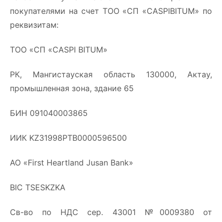
покупателями на счет ТОО «СП «CASPIBITUM» по
реквизитам:
ТОО «СП «CASPI BITUM»
РК, Мангистауская область 130000, Актау,
промышленная зона, здание 65
БИН 091040003865
ИИК KZ31998PTB0000596500
АО «First Heartland Jusan Bank»
BIC TSESKZKA
Св-во по НДС сер. 43001 №0009380 от