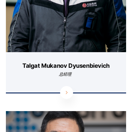
Talgat Mukanov Dyusenbievich
总经理