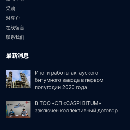
采购
对客户
在线留言
联系我们
最新消息
Итоги работы актауского
битумного завода в первом
полугодии 2020 года
В ТОО «СП «CASPI BITUM»
заключен коллективный договор