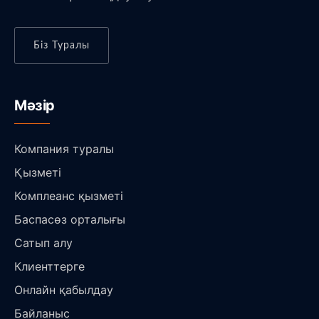
Біз Туралы
Мәзір
Компания туралы
Қызметі
Комплеанс қызметі
Баспасөз орталығы
Сатып алу
Клиенттерге
Онлайн қабылдау
Байланыс