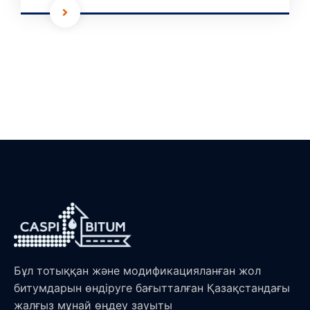
Бұл тотыққан және модификацияланған жол
битумдарын өндіруге бағытталған Қазақстандағы
жалғыз мұнай өңдеу зауыты