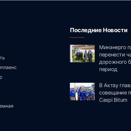
Последние Новости
Минэнерго п
и
перенести ч
ть
дорожного б
плаенс
период
р
В Актау гла
совещание п
Caspi Bitum
емная