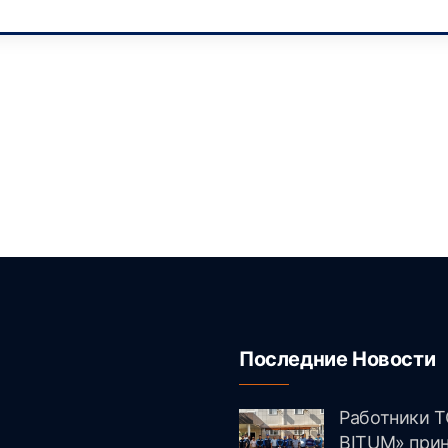
Последние Новости
Работники Т
и
BITUM» прин