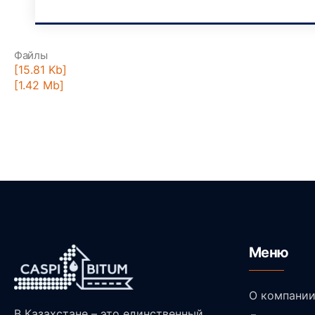
Файлы
[15.81 Kb]
[1.42 Mb]
Меню
О компани
В Казахстане – это единственный